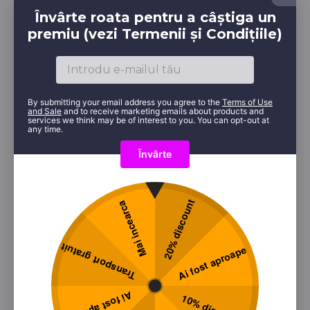
Învârte roata pentru a câștiga un
premiu (vezi Termenii și Condițiile)
By submitting your email address you agree to the
Terms of Use
and Sale
and to receive marketing emails about products and
Descriere
Informații livrare
services we think may be of interest to you. You can opt-out at
any time.
Platoul este compus din: 6 buc Nigiri Salmon, 6
buc Nigiri Salmon Aburi, 6 buc Nigiri Ebi, 4 buc Maki
20% discount
Mai incearca
Tuna Cucumber, 4 buc Maki California, 4 buc Maki
Spicy Salmon, 4 buc Maki Spicy Tuna, 4 buc Maki
Philadelphia
Transport gratuit
Ai fost aproape
Vezi meniul a la carte pentru descrierea detaliata a
produselor şi a alergenilor.
Ai fost aproape
10% discount