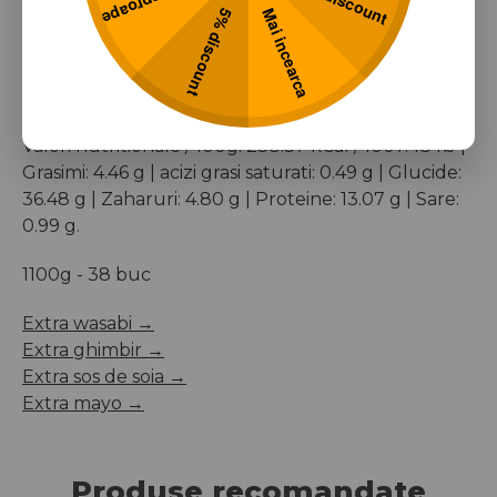
Alergeni: peste, cereale care contin gluten, soia,
Mai incearca
5% discount
seminte de susan, crustacee, lapte, oua
Aditivi: E 621; E 124, E 450; E 451; E 452; E 1414; E 508;
E 631; E 635; E 120; E 160c, E 407; E 410; E 202; E 509,
E 223; E 415.
Valori nutritionale / 100g: 238.37 kCal / 1007.48 kJ |
Grasimi: 4.46 g | acizi grasi saturati: 0.49 g | Glucide:
36.48 g | Zaharuri: 4.80 g | Proteine: 13.07 g | Sare:
0.99 g.
1100g - 38 buc
Extra wasabi →
Extra ghimbir →
Extra sos de soia →
Extra mayo →
Valoarea comenzii minime pentru livrari la
domiciliu este de 75 lei.
Produse recomandate