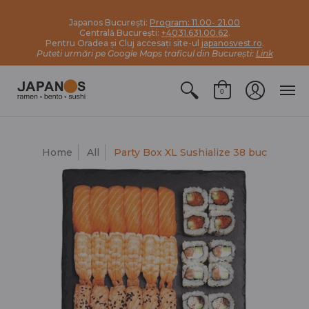
Japanos București:
Program: 11.00- 21.00
Centrală București:
+4031.631.00.62
.
Pentru Oradea și Cluj accesați site-ul
japanosvest.ro
.
Puteti urmări pe Google Maps traficul din București:
Link
0
Home
All
Party Box XL Sushialize 38 buc