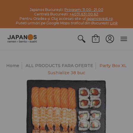
Japanos București:
Program: 11.00- 21.00
Centrală București:
+4031.631.00.62
.
Pentru Oradea și Cluj accesați site-ul
japanosvest.ro
.
Puteti urmări pe Google Maps traficul din București:
Link
0
Home
ALL PRODUCTS FARA OFERTE
Party Box XL
Sushialize 38 buc