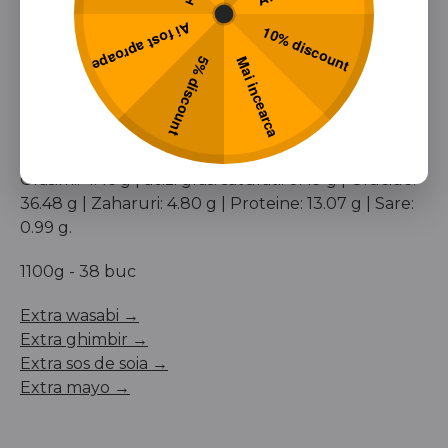
Ai fost aproape
10% discount
Alergeni: peste, cereale care contin gluten, soia,
seminte de susan, crustacee, lapte, oua
Mai incearca
5% discount
Aditivi: E 621; E 124, E 450; E 451; E 452; E 1414; E 508;
E 631; E 635; E 120; E 160c, E 407; E 410; E 202; E 509,
E 223; E 415.
Valori nutritionale / 100g: 238.37 kCal / 1007.48 kJ |
Grasimi: 4.46 g | acizi grasi saturati: 0.49 g | Glucide:
36.48 g | Zaharuri: 4.80 g | Proteine: 13.07 g | Sare:
0.99 g.
1100g - 38 buc
Extra wasabi →
Extra ghimbir →
Extra sos de soia →
Extra mayo →
Valoarea comenzii minime pentru livrari la