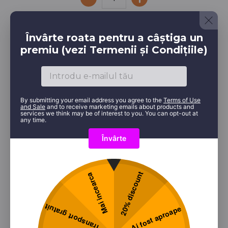
Învârte roata pentru a câștiga un
premiu (vezi Termenii și Condițiile)
Descriere
Informații livrare
By submitting your email address you agree to the
Terms of Use
and Sale
and to receive marketing emails about products and
services we think may be of interest to you. You can opt-out at
any time.
Platoul este compus din: 6 buc Nigiri Salmon, 6
buc Nigiri Salmon Aburi, 6 buc Nigiri Ebi, 4 buc Maki
Tuna Cucumber, 4 buc Maki California, 4 buc Maki
20% discount
Mai incearca
Spicy Salmon, 4 buc Maki Spicy Tuna, 4 buc Maki
Philadelphia
Transport gratuit
Ai fost aproape
Vezi meniul a la carte pentru descrierea detaliata a
produselor şi a alergenilor.